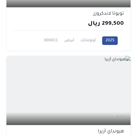
1
تويوتا لاندكروزر
299,500 ريال
2025
أوتوماتك
أبيض
3000CC
1
هيونداي أزيرا