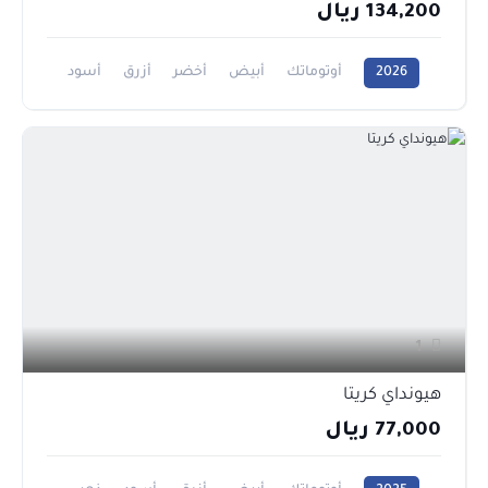
134,200 ريال
2026
أوتوماتك
أبيض
أخضر
أزرق
أسود
0CC
1
هيونداي كريتا
77,000 ريال