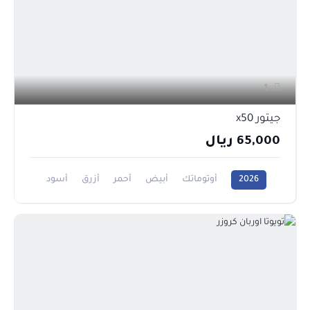
1
جيتور x50
65,000 ريال
2026
أوتوماتك
أبيض
أحمر
أزرق
أسود
رمادي
فضي
1500CC