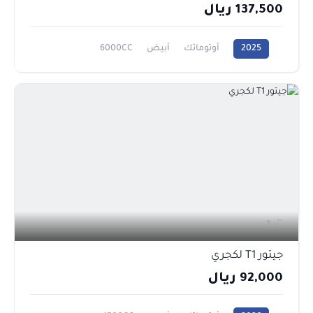
137,500 ريال
2025
أوتوماتك
أبيض
6000CC
1
جيتور T1 لكجري
92,000 ريال