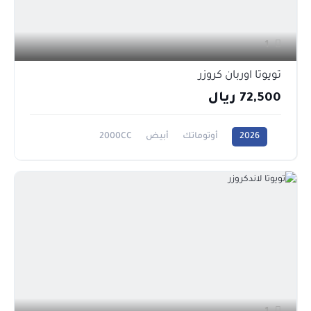
1
تويوتا اوربان كروزر
72,500 ريال
2026
أوتوماتك
أبيض
2000CC