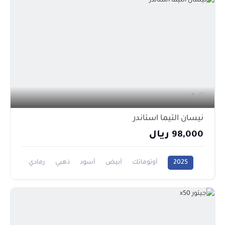
1
نيسان التيما استاندر
98,000 ريال
2025
أوتوماتك
أبيض
أسود
ذهبي
رمادي
فضي
2500CC