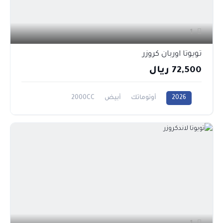
1
تويوتا اوربان كروزر
72,500 ريال
2026
أوتوماتك
أبيض
2000CC