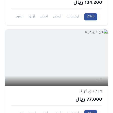
134,200 ريال
2026
أوتوماتك
أبيض
أخضر
أزرق
أسود
0CC
1
هيونداي كريتا
77,000 ريال