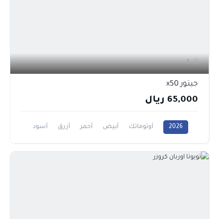
1
جيتور x50
65,000 ريال
2026
أوتوماتك
أبيض
أحمر
أزرق
أسود
رمادي
فضي
1500CC