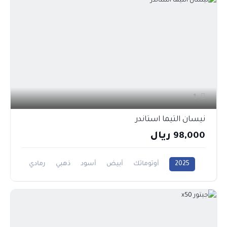
1
نيسان التيما استاندر
98,000 ريال
2025
أوتوماتك
أبيض
أسود
ذهبي
رمادي
فضي
2500CC