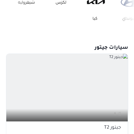
لكزس
شيفروليه
فو
اي
كيا
سيارات جيتور
1
جيتور T2