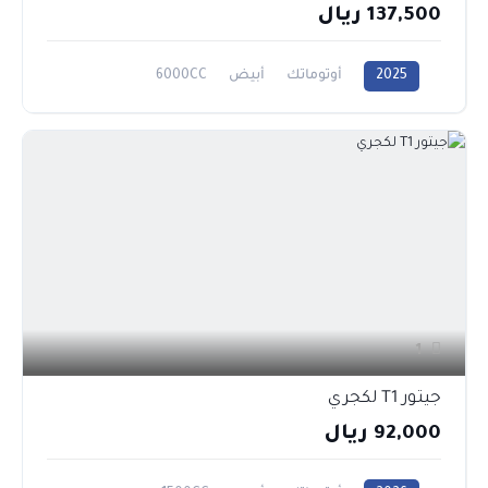
137,500 ريال
2025
أوتوماتك
أبيض
6000CC
1
جيتور T1 لكجري
92,000 ريال