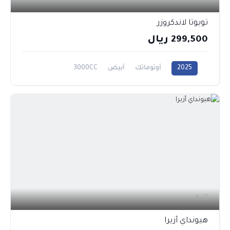
1
تويوتا لاندكروزر
299,500 ريال
2025
أوتوماتك
أبيض
3000CC
1
هيونداي أزيرا