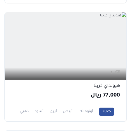
0CC
1
هيونداي كريتا
77,000 ريال
2025
أوتوماتك
أبيض
أزرق
أسود
ذهبي
رمادي
فضي
1600CC