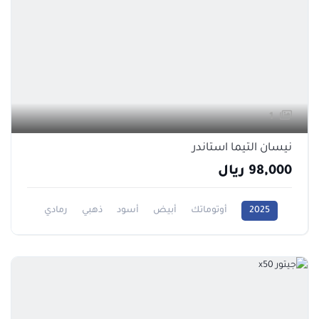
1
نيسان التيما استاندر
98,000 ريال
2025
أوتوماتك
أبيض
أسود
ذهبي
رمادي
فضي
2500CC