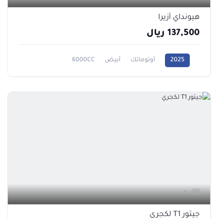
هيونداي أزيرا
137,500 ريال
2025
أوتوماتك
أبيض
6000CC
1
جيتور T1 لكجري