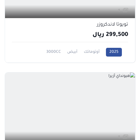
1
تويوتا لاندكروزر
299,500 ريال
2025
أوتوماتك
أبيض
3000CC
1