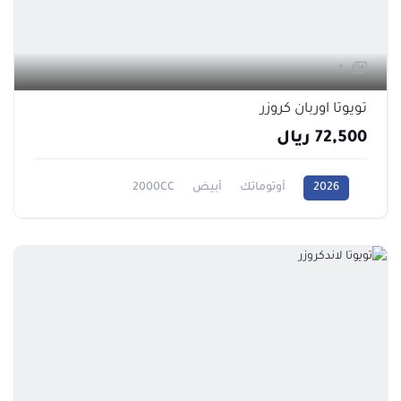
1
تويوتا اوربان كروزر
72,500 ريال
2026
أوتوماتك
أبيض
2000CC