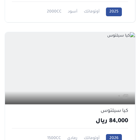
2025
أوتوماتك
أسود
2000CC
1
كيا سيلتوس
84,000 ريال
2026
أوتوماتك
رمادي
1500CC