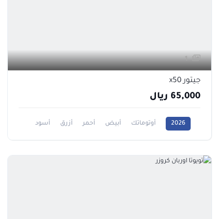
1
جيتور x50
65,000 ريال
2026
أوتوماتك
أبيض
أحمر
أزرق
أسود
رمادي
فضي
1500CC