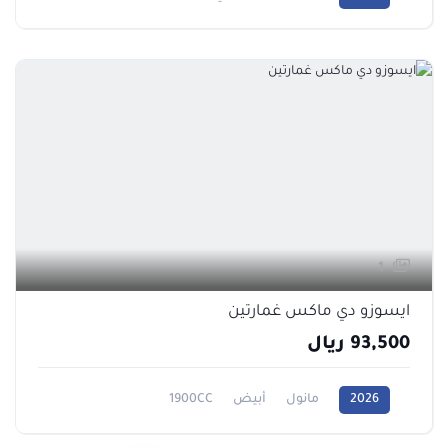
1
ايسوزو دي ماكس غمارتين
93,500 ريال
2026
مانول
أبيض
1900CC