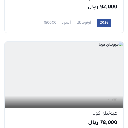
92,000 ريال
2026
أوتوماتك
أسود
1500CC
1
هيونداي كونا
78,000 ريال