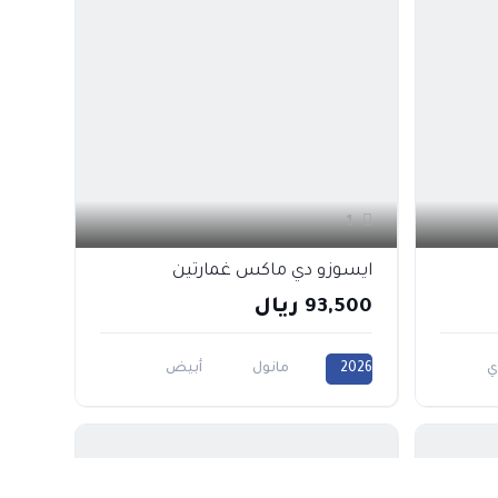
1
ايسوزو دي ماكس غمارتين
93,500 ريال
ي
2026
مانول
أبيض
1900CC