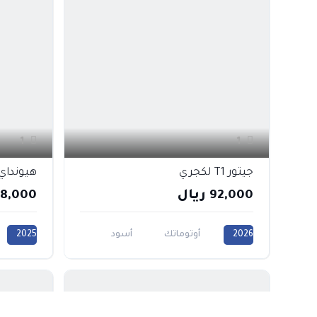
1
1
جيتور T1 لكجري
هيونداي 
92,000 ريال
78,000 ريا
2026
أوتوماتك
أسود
2025
000CC
1500CC