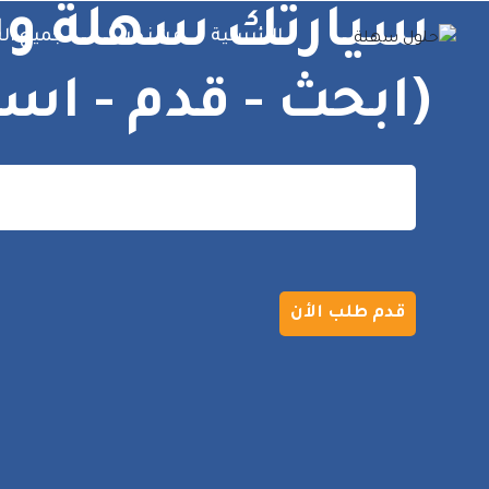
سيارتك سهلة وس
الرئيسية
من نحن
جميع ال
(ابحث - قدم - است
قدم طلب الأن