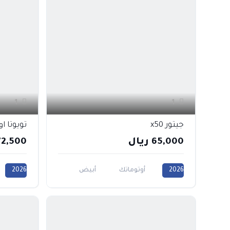
1
1
جيتور x50
تويوتا او
65,000 ريال
72,500 ريا
2026
أوتوماتك
أبيض
2026
أحمر
أزرق
أسود
000CC
رمادي
فضي
1500CC