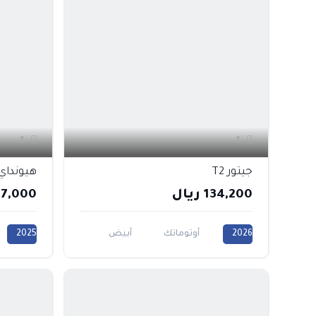
1
1
جيتور T2
هيونداي 
134,200 ريال
77,000 ريا
2026
أوتوماتك
أبيض
2025
أخضر
أزرق
أسود
أزرق
0CC
رمادي