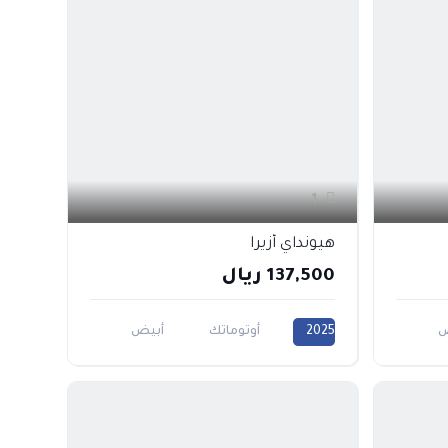
1
هيونداي أزيرا
137,500 ريال
ض
2025
أوتوماتك
أبيض
6000CC