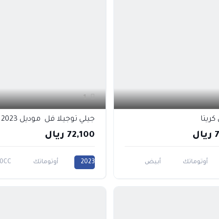
1
كريتا
جيلي توجيلا فل موديل 2023
ل
72,100 ريال
أوتوماتك
أبيض
2023
أوتوماتك
0CC
أسود
ذهبي
فضي
1600CC