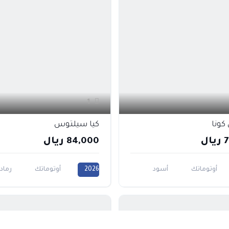
1
كونا
كيا سيلتوس
ل
84,000 ريال
أوتوماتك
أسود
2026
أوتوماتك
رماد
1500CC
2