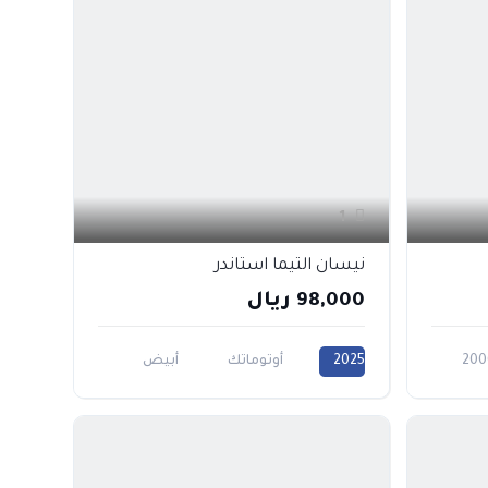
1
نيسان التيما استاندر
98,000 ريال
200
2025
أوتوماتك
أبيض
أسود
ذهبي
رمادي
فضي
2500CC