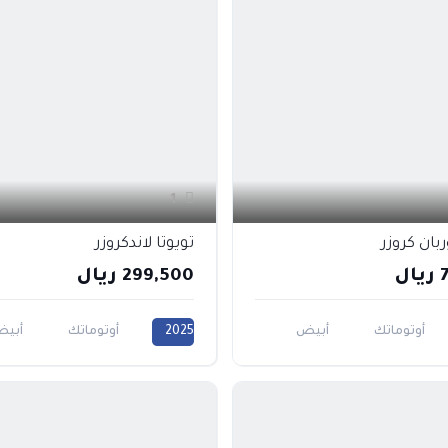
1
ربان كروزر
تويوتا لاندكروزر
ل
299,500 ريال
أوتوماتك
أبيض
2025
أوتوماتك
أبي
3000CC
2