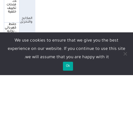
ك،
فتحات
تكييف
خلفية
المكابح
والتخزين
جلنط
كهربائي
، تكاية
وسط
مع درج،
We use cookies to ensure that we give you the best
تكاية
خلفية
experience on our website. If you continue to use this site
الشحن
مع
والمنافذ
حاملات
أكواب
we will assume that you are happy with it.
شاحن
لاسلكي
Ok
، منفذ
طاقة،
منفذين
تايب
الأمان
سي
الداخلي
نظام
السنتر
لوك
للسائق
والراكب
+ قدم طلب الأن