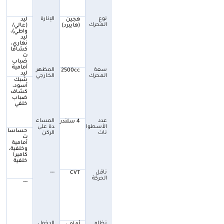
نوع
الإنارة
هجين
ليد
المحرك
(هايبرد)
(عالي/
واطي)،
ليد
نهاري،
كشافا
ت
ضباب
أمامية
سعة
المظهر
2500cc
ليد
المحرك
الخارجي
شبك
أسود،
كشاف
ضباب
خلفي
عدد
المساع
4 سلندر
الأسطوا
دة على
حساسا
نات
الركن
ت
أمامية
وخلفية،
كاميرا
خلفية
ناقل
---
CVT
الحركة
---
نظام
الدخول
أمامي