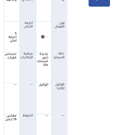
لون
أحزمة
الهيكل
الأمان
5
أحزمة
أمان
حالة
مراقبة
جديدة
حساس
السيارة
الإطارات
(غير
كفرات
مستخد
مة)
الوكيل
---
الوكيل
---
(وارد)
---
الجنوط
---
مقاس
16 إنش