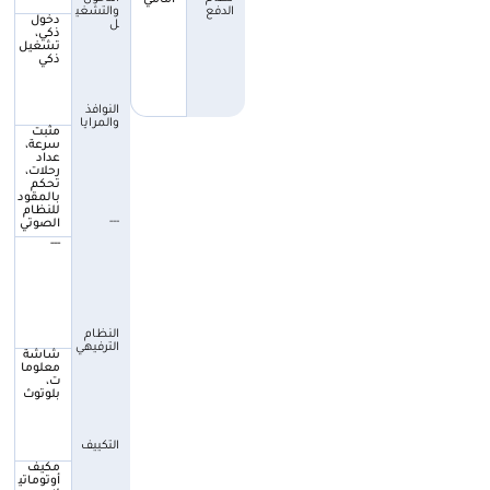
الدفع
والتشغي
دخول
ل
ذكي،
تشغيل
ذكي
النوافذ
والمرايا
مثبت
سرعة،
عداد
رحلات،
تحكم
بالمقود
للنظام
---
الصوتي
---
النظام
الترفيهي
شاشة
معلوما
ت،
بلوتوث
التكييف
مكيف
أوتوماتي