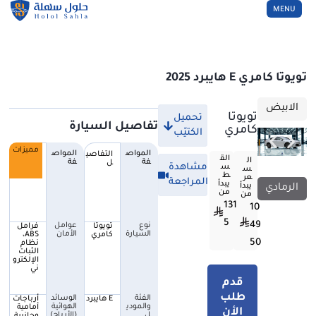
MENU
CLOSE
تويوتا كامري E هايبرد 2025
الابيض
تويوتا
تحميل
تفاصيل السيارة
كامري
الكتيّب
مميزات
المواص
المواص
التفاصي
التفاصي
الق
ال
فة
فة
ل
ل
مشاهدة
س
س
ط
عر
المراجعة
يبدأ
يبدأ
الرمادي
من
من
قدم طلب الأن
131
10
5
49
نوع
عوامل
تويوتا
فرامل
السيارة
الأمان
كامري
ABS،
50
نظام
الثبات
الإلكترو
ني
قدم
طلب
الفئة
الوسائد
E هايبرد
أرباجات
والمودي
الهوائية
أمامية
الأن
ل
(الأرباج)
وجانبية