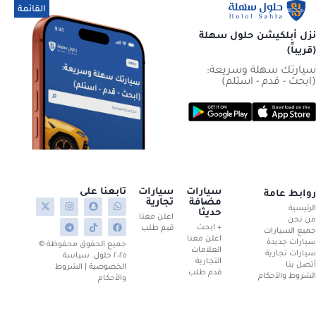
القائمة
اغلاق
نزل أبلكيشن حلول سهلة
(قريباً)
سيارتك سهلة وسريعة:
(ابحث - قدم - استلم)
سيارات
سيارات
تابعنا على
روابط عامة
مضافة
تجارية
الرئيسية
حديثًا
اعلن معنا
من نحن
+ ابحث
قيم طلب
جميع السيارات
اعلن معنا
سيارات جديدة
جميع الحقوق محفوظة ©
العلامات
سيارات تجارية
٢٠٢٥ حلول. سياسة
التجارية
أتصل بنا
الخصوصية | الشروط
قدم طلب
الشروط والأحكام
والأحكام