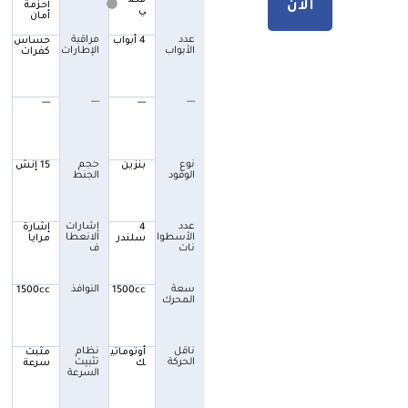
فض
الأن
أحزمة
ي
أمان
عدد
مراقبة
4 أبواب
حساس
الأبواب
الإطارات
كفرات
---
---
---
---
نوع
حجم
بنزين
15 إنش
الوقود
الجنط
عدد
إشارات
4
إشارة
الأسطوا
الانعطا
سلندر
مرايا
نات
ف
سعة
النوافذ
1500cc
1500cc
المحرك
ناقل
نظام
أوتوماتي
مثبت
الحركة
تثبيت
ك
سرعة
السرعة