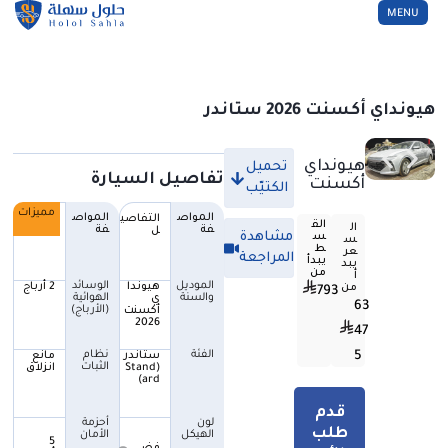
MENU
CLOSE
هيونداي أكسنت 2026 ستاندر
هيونداي
تحميل
تفاصيل السيارة
أكسنت
الكتيّب
مميزات
المواص
المواص
التفاصي
التفاصي
الق
ال
فة
فة
ل
ل
مشاهدة
س
س
ط
عر
المراجعة
يبدأ
يبد
من
أ
الموديل
الوسائد
هيوندا
2 أرباج
من
قدم طلب الأن
793
والسنة
الهوائية
ي
63
(الأرباج)
أكسنت
2026
47
الفئة
نظام
5
ستاندر
مانع
الثبات
(Stand
انزلاق
ard)
قدم
لون
أحزمة
طلب
الهيكل
الأمان
5